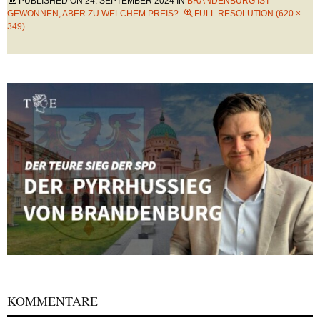
PUBLISHED ON
24. SEPTEMBER 2024
IN
BRANDENBURG IST
GEWONNEN, ABER ZU WELCHEM PREIS?
FULL RESOLUTION (620 ×
349)
KOMMENTARE