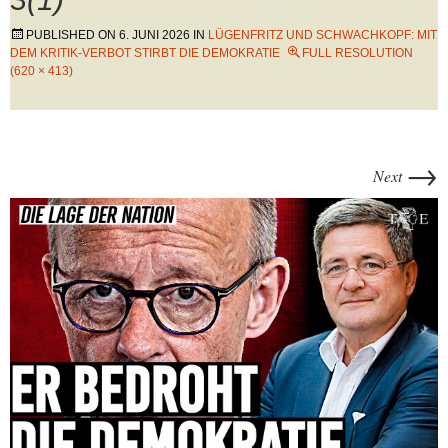
PUBLISHED ON
6. JUNI 2026
IN
LÜGENFRITZ UND SCHWACHKOPF: MIT
DEM KRITIK-VERBOT STIRBT DIE DEMOKRATIE
FULL RESOLUTION
(620 × 413)
→
Next