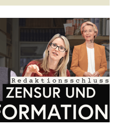
→
Next