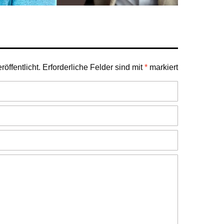
öffentlicht.
Erforderliche Felder sind mit
*
markiert