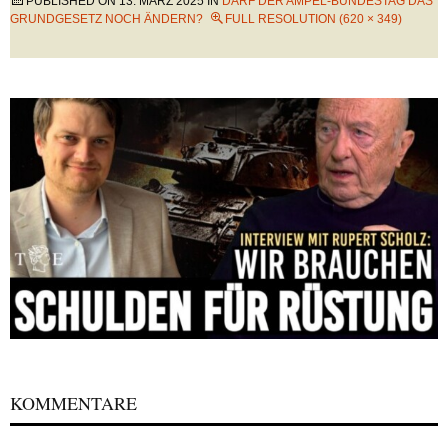
PUBLISHED ON
13. MÄRZ 2025
IN
DARF DER AMPEL-BUNDESTAG DAS
GRUNDGESETZ NOCH ÄNDERN?
FULL RESOLUTION (620 × 349)
KOMMENTARE