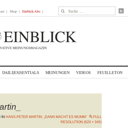
Suche nach:
ast
Shop
Einblick-Abo
DAILI|ES|SENTIALS
MEINUNGEN
VIDEOS
FEUILLETON
rtin_
8
IN
HANS-PETER MARTIN: „DANN MACHT ES WUMM“
FULL
RESOLUTION (620 × 345)