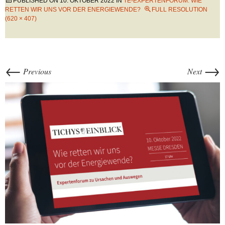
PUBLISHED ON
10. OKTOBER 2022
IN
TE-EXPERTENFORUM: WIE
RETTEN WIR UNS VOR DER ENERGIEWENDE?
FULL RESOLUTION
(620 × 407)
←
→
Previous
Next