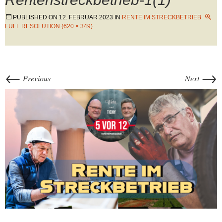
PUBLISHED ON
12. FEBRUAR 2023
IN
RENTE IM STRECKBETRIEB
FULL RESOLUTION (620 × 349)
←
→
Previous
Next