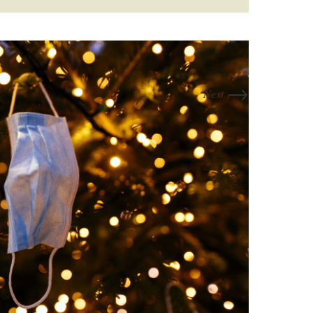
→
Next