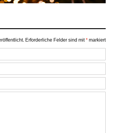
öffentlicht.
Erforderliche Felder sind mit
*
markiert