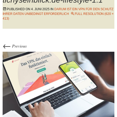
PUBLISHED ON
4. JUNI 2025
IN
DARUM IST EIN VPN FÜR DEN SCHUTZ
IHRER DATEN UNBEDINGT ERFORDERLICH
FULL RESOLUTION (620 ×
413)
←
Previous