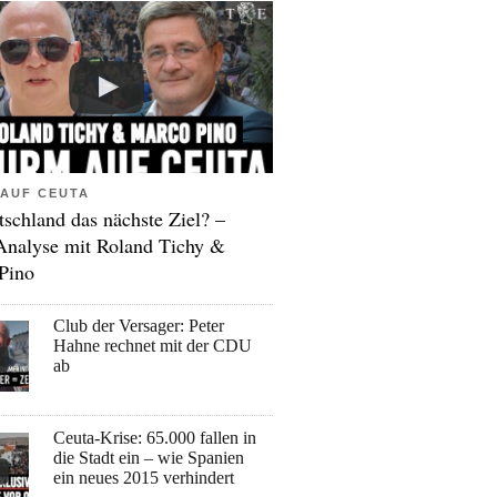
AUF CEUTA
tschland das nächste Ziel? –
Analyse mit Roland Tichy &
Pino
Club der Versager: Peter
Hahne rechnet mit der CDU
ab
Ceuta-Krise: 65.000 fallen in
die Stadt ein – wie Spanien
ein neues 2015 verhindert