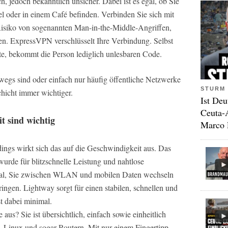
 jedoch bekanntlich unsicher. Dabei ist es egal, ob Sie
l oder in einem Café befinden. Verbinden Sie sich mit
Risiko von sogenannten Man-in-the-Middle-Angriffen,
n. ExpressVPN verschlüsselt Ihre Verbindung. Selbst
e, bekommt die Person lediglich unlesbaren Code.
erwegs sind oder einfach nur häufig öffentliche Netzwerke
STURM 
chicht immer wichtiger.
Ist Deu
Ceuta-
t sind wichtig
Marco 
ings wirkt sich das auf die Geschwindigkeit aus. Das
rde für blitzschnelle Leistung und nahtlose
egal, Sie zwischen WLAN und mobilen Daten wechseln
ngen. Lightway sorgt für einen stabilen, schnellen und
t dabei minimal.
 aus? Sie ist übersichtlich, einfach sowie einheitlich
Linux und sogar Routern. Mit nur einem Fingertipp