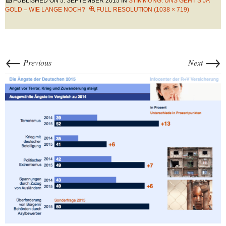
PUBLISHED ON
5. SEPTEMBER 2015
IN
STIMMUNG: UNS GEHT’S JA
GOLD – WIE LANGE NOCH?
FULL RESOLUTION (1038 × 719)
←
→
Previous
Next