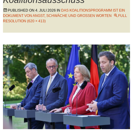
PUBLISHED ON
4. JULI 2026
IN
DAS KOALITIONSPROGRAMM IST EIN
DOKUMENT VON ANGST, SCHWÄCHE UND GROSSEN WORTEN
FULL
RESOLUTION (620 × 413)