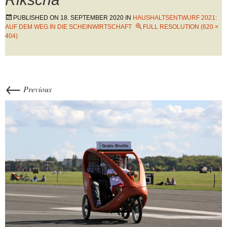
PUBLISHED ON
18. SEPTEMBER 2020
IN
HAUSHALTSENTWURF 2021:
AUF DEM WEG IN DIE SCHEINWIRTSCHAFT
FULL RESOLUTION (620 ×
404)
←
Previous