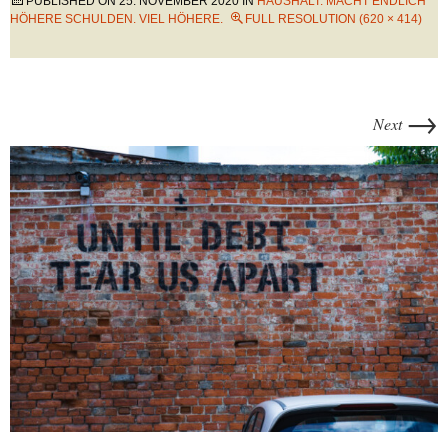
PUBLISHED ON
25. NOVEMBER 2020
IN
HAUSHALT: MACHT ENDLICH
HÖHERE SCHULDEN. VIEL HÖHERE.
FULL RESOLUTION (620 × 414)
→
Next