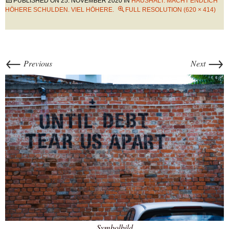
PUBLISHED ON
25. NOVEMBER 2020
IN
HAUSHALT: MACHT ENDLICH
HÖHERE SCHULDEN. VIEL HÖHERE.
FULL RESOLUTION (620 × 414)
←
→
Previous
Next
Symbolbild