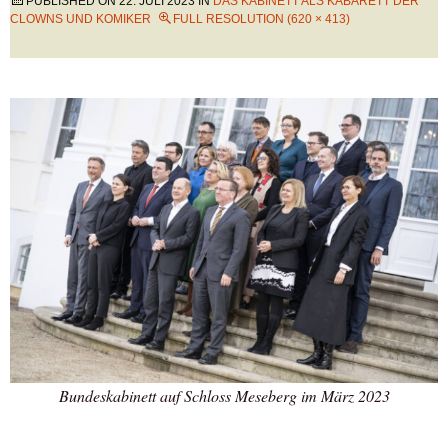
PUBLISHED ON
22. JULI 2023
IN
DAS KABINETT ALS KABARETT DER
CLOWNS UND KOMIKER
FULL RESOLUTION (620 × 413)
Bundeskabinett auf Schloss Meseberg im März 2023