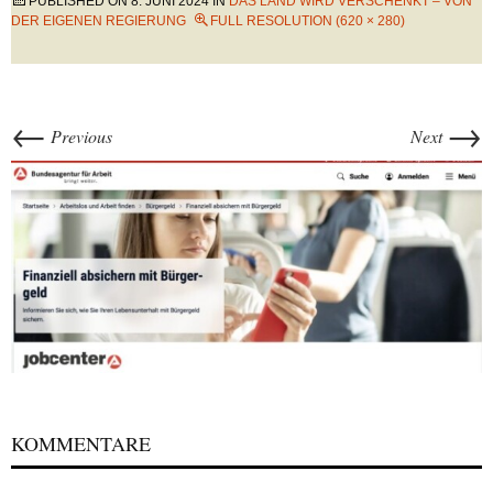
PUBLISHED ON
8. JUNI 2024
IN
DAS LAND WIRD VERSCHENKT – VON
DER EIGENEN REGIERUNG
FULL RESOLUTION (620 × 280)
←
→
Previous
Next
KOMMENTARE