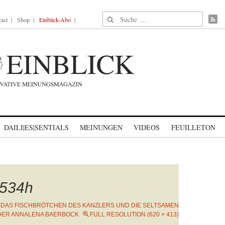
Suche nach:
ast
Shop
Einblick-Abo
DAILI|ES|SENTIALS
MEINUNGEN
VIDEOS
FEUILLETON
534h
N
DAS FISCHBRÖTCHEN DES KANZLERS UND DIE SELTSAMEN
DER ANNALENA BAERBOCK
FULL RESOLUTION (620 × 413)