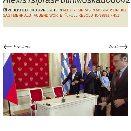
PUBLISHED ON
8. APRIL 2015
IN
ALEXIS TSIPRAS IN MOSKAU: EIN BILD
SAGT MEHR ALS TAUSEND WORTE
FULL RESOLUTION (891 × 451)
←
→
Previous
Next