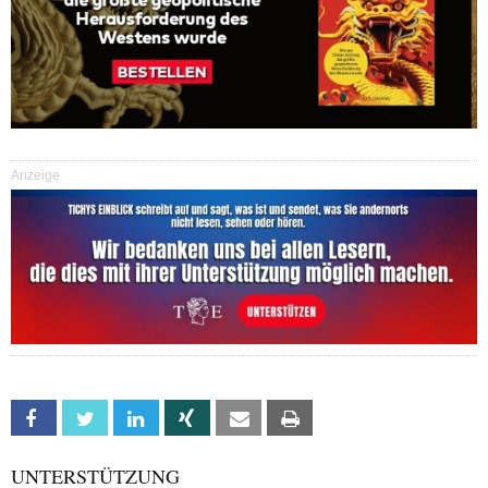
Anzeige
Facebook
Twitter
Linkedin
Xing
Email
Print
UNTERSTÜTZUNG