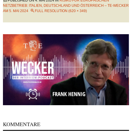
PUBLISHED ON
4. MAI 2024
IN
RISIKO FÜR EUROPÄISCHEN
NETZBETRIEB: ITALIEN, DEUTSCHLAND UND ÖSTERREICH – TE-WECKER
AM 5. MAI 2024
FULL RESOLUTION (620 × 349)
KOMMENTARE