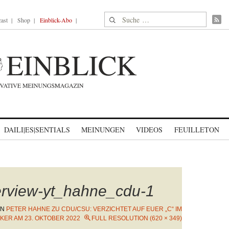
Suche nach:
ast
Shop
Einblick-Abo
DAILI|ES|SENTIALS
MEINUNGEN
VIDEOS
FEUILLETON
erview-yt_hahne_cdu-1
IN
PETER HAHNE ZU CDU/CSU: VERZICHTET AUF EUER „C“ IM
KER AM 23. OKTOBER 2022
FULL RESOLUTION (620 × 349)