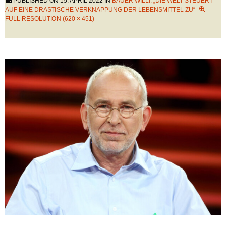
PUBLISHED ON
15. APRIL 2022
IN
BAUER WILLI: „DIE WELT STEUERT
AUF EINE DRASTISCHE VERKNAPPUNG DER LEBENSMITTEL ZU“
FULL RESOLUTION (620 × 451)