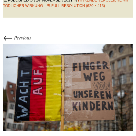
PUBLISHED ON
24. NOVEMBER 2021
IN
HINKENDE VERGLEICHE MIT
TÖDLICHER WIRKUNG
FULL RESOLUTION (620 × 413)
←
Previous