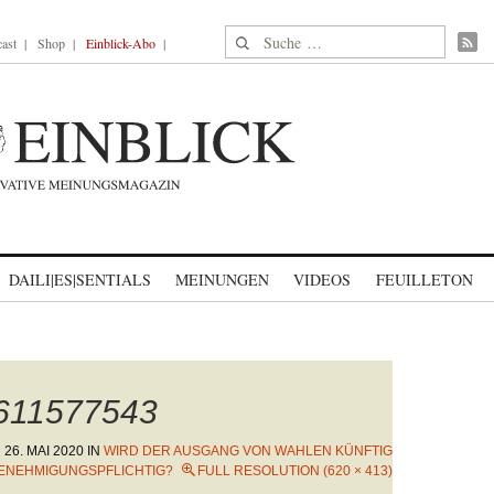
Suche nach:
ast
Shop
Einblick-Abo
DAILI|ES|SENTIALS
MEINUNGEN
VIDEOS
FEUILLETON
1611577543
N
26. MAI 2020
IN
WIRD DER AUSGANG VON WAHLEN KÜNFTIG
ENEHMIGUNGSPFLICHTIG?
FULL RESOLUTION (620 × 413)