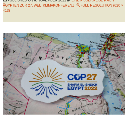
PUBLISHED ON
6. NOVEMBER 2022
IN
EINE PILGERREISE NACH
ÄGYPTEN ZUR 27. WELTKLIMAKONFERENZ
FULL RESOLUTION (620 ×
413)