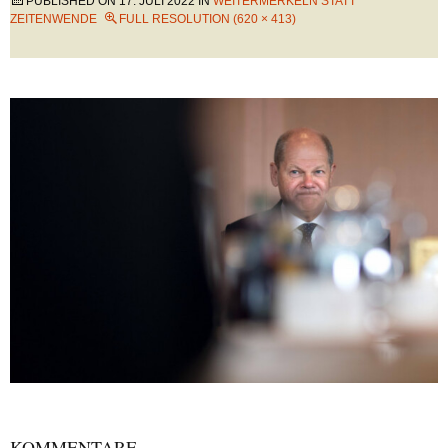
PUBLISHED ON
17. JULI 2022
IN
WEITERMERKELN STATT
ZEITENWENDE
FULL RESOLUTION (620 × 413)
KOMMENTARE