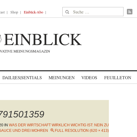
Suche nach:
ast
Shop
Einblick-Abo
DAILI|ES|SENTIALS
MEINUNGEN
VIDEOS
FEUILLETON
1791501359
20
IN
WAS DER WIRTSCHAFT WIRKLICH WICHTIG IST: NEIN ZU
SAUCE UND DREI MOHREN
FULL RESOLUTION (620 × 413)