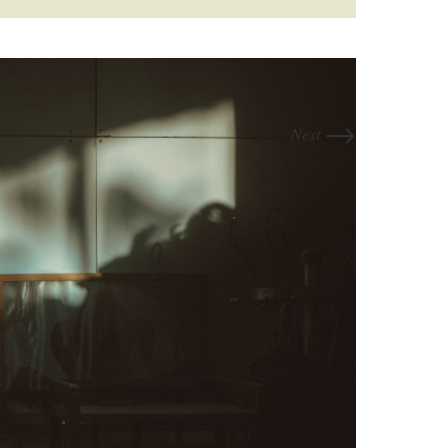
→
Next