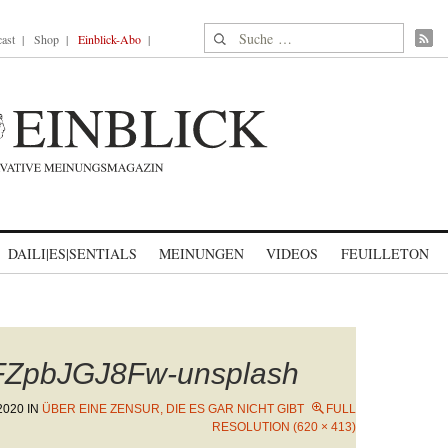
Suche nach:
ast
Shop
Einblick-Abo
DAILI|ES|SENTIALS
MEINUNGEN
VIDEOS
FEUILLETON
dFZpbJGJ8Fw-unsplash
2020
IN
ÜBER EINE ZENSUR, DIE ES GAR NICHT GIBT
FULL
RESOLUTION (620 × 413)