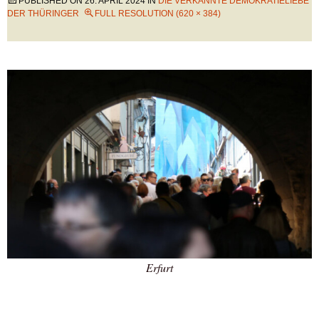
PUBLISHED ON
26. APRIL 2024
IN
DIE VERKANNTE DEMOKRATIELIEBE
DER THÜRINGER
FULL RESOLUTION (620 × 384)
Erfurt