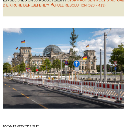
PUBLISHED ON
30. AUGUST 2020
IN
STURM AUF DEN REICHSTAG: GAB
DIE KIRCHE DEN „BEFEHL“?
FULL RESOLUTION (620 × 413)
KOMMENTARE