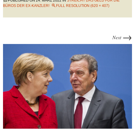
PUBLISHED ON
24. MÄRZ 2022
IN
STREICHT DAS GELD FÜR DIE
BÜROS DER EX-KANZLER!
FULL RESOLUTION (620 × 407)
→
Next