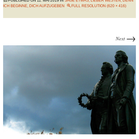
PUBLISHED ON
11. MAI 2019
IN
SAGE ETWAS, LIEBER WESTEN, DENN
ICH BEGINNE, DICH AUFZUGEBEN
FULL RESOLUTION (620 × 416)
→
Next