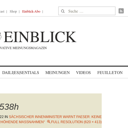
Suche nach:
ast
Shop
Einblick-Abo
DAILI|ES|SENTIALS
MEINUNGEN
VIDEOS
FEUILLETON
538h
22
IN
SÄCHSISCHER INNENMINISTER WARNT FAESER: KEINE
RHÖHENDE MASSNAHMEN“
FULL RESOLUTION (620 × 413)