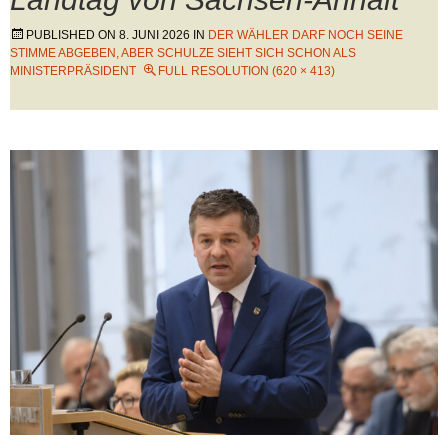
PUBLISHED ON
8. JUNI 2026
IN
DER WÄHLER DARF NOCH SEINE
STIMME ABGEBEN, ABER SCHULZE SIEHT SICH SCHON ALS
MINISTERPRÄSIDENT
FULL RESOLUTION (620 × 413)