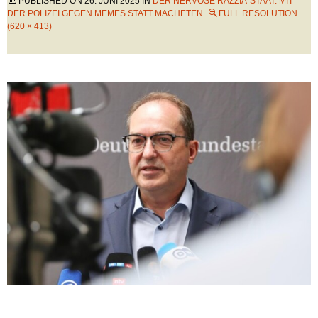
PUBLISHED ON
26. JUNI 2025
IN
DER NERVÖSE RAZZIA-STAAT: MIT
DER POLIZEI GEGEN MEMES STATT MACHETEN
FULL RESOLUTION
(620 × 413)