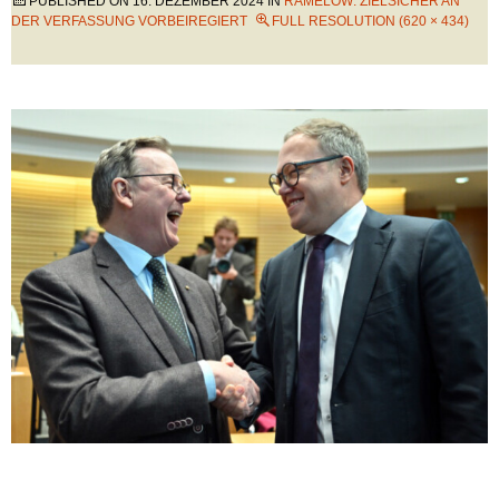
PUBLISHED ON
16. DEZEMBER 2024
IN
RAMELOW: ZIELSICHER AN
DER VERFASSUNG VORBEIREGIERT
FULL RESOLUTION (620 × 434)