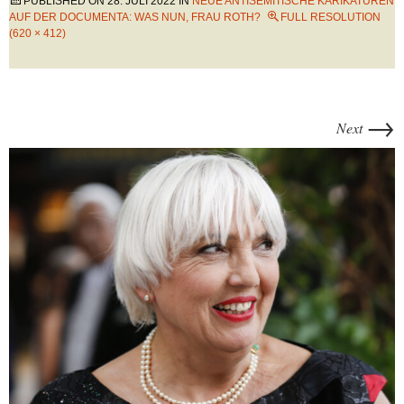
PUBLISHED ON
28. JULI 2022
IN
NEUE ANTISEMITISCHE KARIKATUREN
AUF DER DOCUMENTA: WAS NUN, FRAU ROTH?
FULL RESOLUTION
(620 × 412)
→
Next