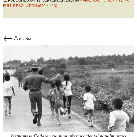
PUBLISHED ON
11. SEPTEMBER 2019
IN
NAPALM AUF CHEMNITZ
FULL RESOLUTION (620 × 413)
←
Previous
Vietnamese Children running after accidental napalm attack