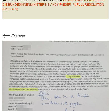
PUBLISHED ON
5. SEPTEMBER 2023
IN
ES WIRD IMMER ENGER FÜR
DIE BUNDESINNENMINISTERIN NANCY FAESER
FULL RESOLUTION
(620 × 439)
←
Previous