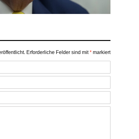
öffentlicht.
Erforderliche Felder sind mit
*
markiert