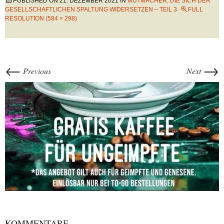
PUBLISHED ON
21. DEZEMBER 2021
IN
MUTMACHER, DIE SICH DER
GESELLSCHAFTLICHEN SPALTUNG WIDERSETZEN – TEIL 3
FULL
RESOLUTION (584 × 298)
←
→
Previous
Next
KOMMENTARE