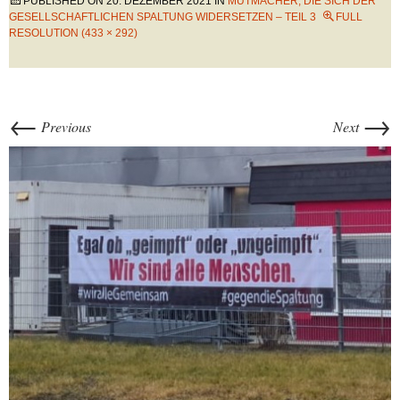
PUBLISHED ON
20. DEZEMBER 2021
IN
MUTMACHER, DIE SICH DER
GESELLSCHAFTLICHEN SPALTUNG WIDERSETZEN – TEIL 3
FULL
RESOLUTION (433 × 292)
←
→
Previous
Next