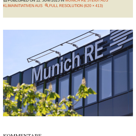
PUBLISHED ON
12. JUNI 2025
IN
MUNICH RE STEIGT AUS
KLIMAINITIATIVEN AUS
FULL RESOLUTION (620 × 413)
KOMMENTARE