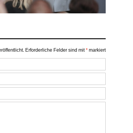
öffentlicht.
Erforderliche Felder sind mit
*
markiert