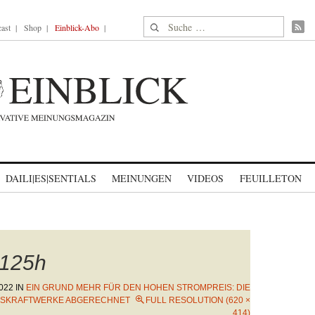
Suche nach:
ast
Shop
Einblick-Abo
DAILI|ES|SENTIALS
MEINUNGEN
VIDEOS
FEUILLETON
125h
022
IN
EIN GRUND MEHR FÜR DEN HOHEN STROMPREIS: DIE
ASKRAFTWERKE ABGERECHNET
FULL RESOLUTION (620 ×
414)