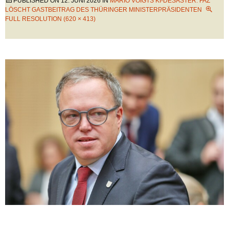
PUBLISHED ON
12. JUNI 2026
IN
MARIO VOIGTS KI-DESASTER: FAZ
LÖSCHT GASTBEITRAG DES THÜRINGER MINISTERPRÄSIDENTEN
FULL RESOLUTION (620 × 413)