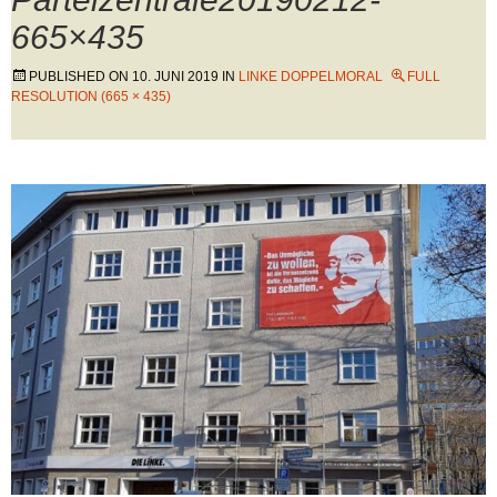
665×435
PUBLISHED ON
10. JUNI 2019
IN
LINKE DOPPELMORAL
FULL
RESOLUTION (665 × 435)