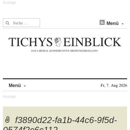
Suche nach:
Menü
Skip to content
Fr, 7. Aug 2026
Menü
f3890d22-fa1b-44c6-9f5d-
0574f2c6c112